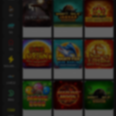
PP
Black Hawk Deluxe
Mighty Wild™:
Hot Slot™: 777
5G
Jaguar
Gold Crown
SG
NOLIMITCITY
One Coin™
Mighty Fish™: Blue
Sun of Fortune
Marlin
LIVE22
BNG
Magic Eggs
Sizzling Moon™
Mighty Wild™: