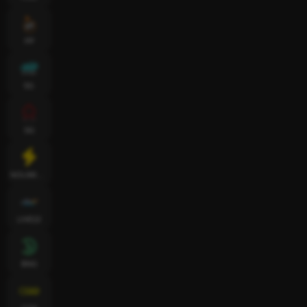
PP
5G
SG
NOLIMITCITY
LIVE22
BNG